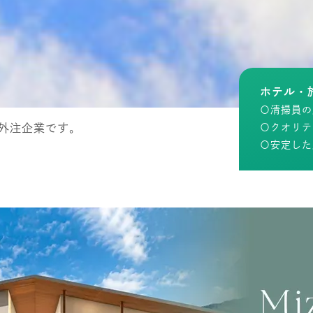
ホテル・
〇清掃員の
外注企業です。
〇クオリテ
〇安定した