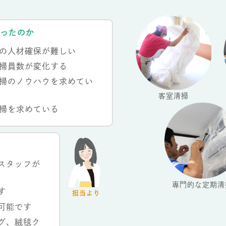
思ったのか
の人材確保が難しい
掃員数が変化する
掃のノウハウを求めてい
客室清掃
掃を求めている
スタッフが
専門的な定期清
す
担当より
可能です
グ、絨毯ク