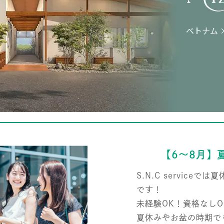
【6～8月】
S.N.C servic
です！
未経験OK！資格なしO
夏休みやお盆の時期で